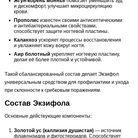
Жгун-корень моннье
помогает уменьшить зуд
и дискомфорт, улучшает микроциркуляцию
крови.
Прополис
известен своими антисептическими
и антибактериальными свойствами,
способствует защите ногтевой пластины.
Каланхоэ
ускоряет процессы восстановления
и увлажняет кожу вокруг ногтя.
Аир болотный
укрепляет ногтевую пластину,
делая её более плотной и устойчивой.
Такой сбалансированный состав делает Экзифол
универсальным средством для профилактики и ухода
при склонности к грибковым поражениям.
Состав Экзифола
Основные действующие компоненты:
Золотой ус (каллизия душистая)
— источник
флавоноидов и фитостероидов. Способствует