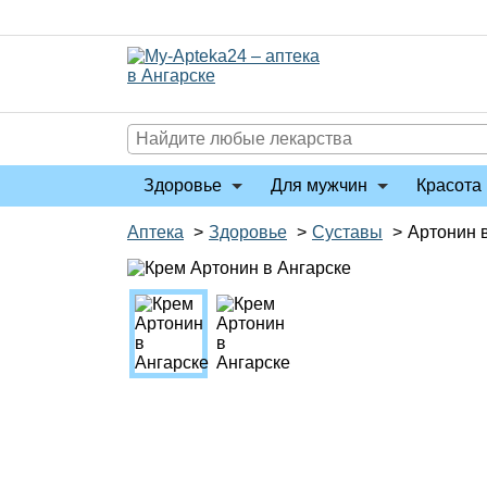
Перейти
к
содержимому
Здоровье
Для мужчин
Красота 
Аптека
>
Здоровье
>
Суставы
>
Артонин 