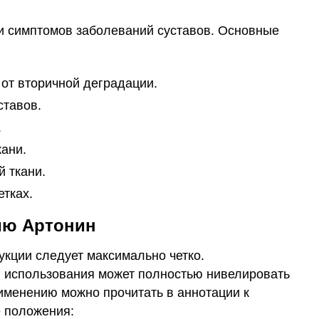
 и симптомов заболеваний суставов. Основные
от вторичной деградации.
ставов.
.
кани.
 ткани.
тках.
ию Артонин
кции следует максимально четко.
 использования может полностью нивелировать
именению можно прочитать в аннотации к
е положения: