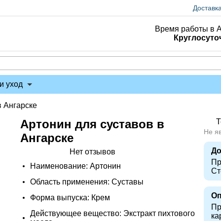
Доставк
Время работы в А
Круглосуто
и уход
в Ангарске
Артонин для суставов в
Т
Не я
Ангарске
До
Нет отзывов
Пр
Наименование: Артонин
Ст
Область применения: Суставы
Оп
Форма выпуска: Крем
Пр
Действующее вещество: Экстракт пихтового
ка