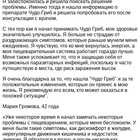
Я забеспокоилась и решила поискать решение
проблемы. Именно тогда я нашла информацию о
препарате Чудо-Гриб и решила попробовать его после
консультации с врачом.
С тех пор как я начал принимать Чудо Гриб, мое здоровье
значительно улучшилось. Я больше не страдаю от
раздражающих симптомов, которые раньше мучили меня
ежедневно. Я чувствую, что ко мне вернулась энергия, а
моя пищеварительная система работает гораздо лучше.
Меня также успокаивает то, что я защищаю себя от
возможных паразитарных инфекций, поскольку я часто
путешествую в места, где риск заражения высок.
Я очень благодарна за то, что нашла "Чудо Гриб" и за те
положительные изменения, которые он принес в мою
жизнь. Я рекомендую его всем, кто может оказаться в
похожей ситуации".
Мария Громова, 42 года
«Уже некоторое время я начал замечать некоторые
проблемы с пищеварением, которые меня беспокоили. У
меня были такие симптомы, как дискомфорт в желудке,
нерегулярные движения кишечника и недостаток
энергии. Я обратился к врачу, и после нескольких