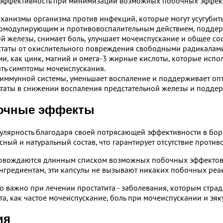
ю эффективность при минимизации возможных побочных эффек
еханизмы организма против инфекций, которые могут усугубить
модулирующим и противовоспалительным действием, поддерж
ой железы, снимает боль, улучшает мочеиспускание и общее со
статы от окислительного повреждения свободными радикалами,
ми, как цинк, магний и омега-3 жирные кислоты, которые исп
ать симптомы мочеиспускания.
е иммунной системы, уменьшает воспаление и поддерживает о
таты в снижении воспаления предстательной железы и подде
бочные эффекты
улярность благодаря своей потрясающей эффективности в бор
сный и натуральный состав, что гарантирует отсутствие проти
ровождаются длинным списком возможных побочных эффектов, 
нгредиентам, эти капсулы не вызывают никаких побочных реа
 важно при лечении простатита - заболевания, которым стра
, как частое мочеиспускание, боль при мочеиспускании и эяку
ия