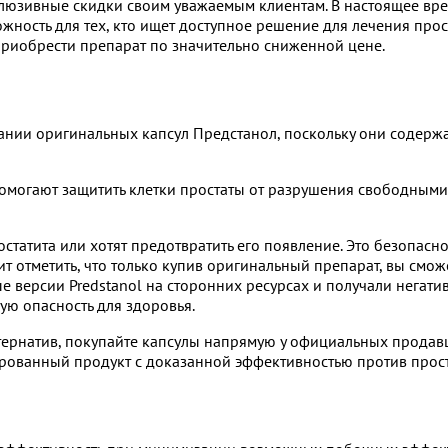
ксклюзивные скидки своим уважаемым клиентам. В настоящее вр
ожность для тех, кто ищет доступное решение для лечения про
риобрести препарат по значительно сниженной цене.
ании оригинальных капсул Предстанол, поскольку они содерж
могают защитить клетки простаты от разрушения свободными 
статита или хотят предотвратить его появление. Это безопасн
т отметить, что только купив оригинальный препарат, вы смож
е версии Predstanol на сторонних ресурсах и получали негатив
ую опасность для здоровья.
тернатив, покупайте капсулы напрямую у официальных прода
ированный продукт с доказанной эффективностью против прост