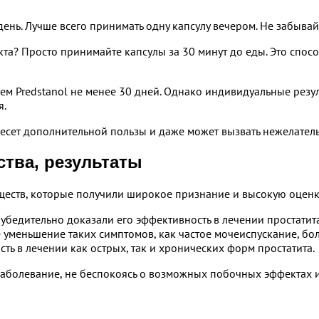
ень. Лучше всего принимать одну капсулу вечером. Не забывай
та? Просто принимайте капсулы за 30 минут до еды. Это спос
 Predstanol не менее 30 дней. Однако индивидуальные резуль
я.
несет дополнительной пользы и даже может вызвать нежелате
ства, результаты
еств, которые получили широкое признание и высокую оценку 
бедительно доказали его эффективность в лечении простатит
 уменьшение таких симптомов, как частое мочеиспускание, бо
ь в лечении как острых, так и хронических форм простатита.
е заболевание, не беспокоясь о возможных побочных эффектах