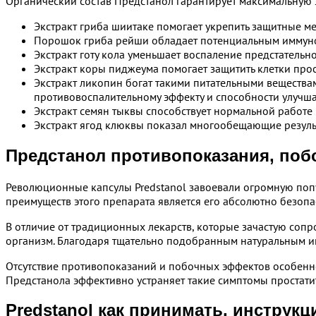
Органический состав Предстанол гарантирует максимальну
Экстракт гриба шиитаке помогает укрепить защитные м
Порошок гриба рейши обладает потенциальным иммуно
Экстракт готу кола уменьшает воспаление предстательн
Экстракт коры пиджеума помогает защитить клетки про
Экстракт ликопин богат такими питательными вещества
противовоспалительному эффекту и способности улучш
Экстракт семян тыквы способствует нормальной работ
Экстракт ягод клюквы показал многообещающие резуль
Предстанол противопоказания, по
Революционные капсулы Predstanol завоевали огромную поп
преимуществ этого препарата является его абсолютно безопа
В отличие от традиционных лекарств, которые зачастую соп
организм. Благодаря тщательно подобранным натуральным и
Отсутствие противопоказаний и побочных эффектов особенно
Предстанола эффективно устраняет такие симптомы простатита
Predstanol как принимать, инструкц