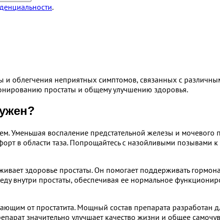
денциальности
.
ы и облегчения неприятных симптомов, связанных с различны
онированию простаты и общему улучшению здоровья.
нужен?
ием. Уменьшая воспаление предстательной железы и мочевого 
форт в области таза. Попрощайтесь с назойливыми позывами к
рживает здоровье простаты. Он помогает поддерживать гормона
еду внутри простаты, обеспечивая ее нормальное функциони
ающим от простатита. Мощный состав препарата разработан дл
репарат значительно улучшает качество жизни и общее самочув