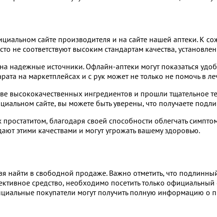
циальном сайте производителя и на сайте нашей аптеки. К со
сто не соответствуют высоким стандартам качества, установл
 на надежные источники. Офлайн-аптеки могут показаться удобн
рата на маркетплейсах и с рук может не только не помочь в ле
е высококачественных ингредиентов и прошли тщательное тес
иальном сайте, вы можете быть уверены, что получаете подли
простатитом, благодаря своей способности облегчать симптом
ают этими качествами и могут угрожать вашему здоровью.
ьзя найти в свободной продаже. Важно отметить, что подлинный
ктивное средство, необходимо посетить только официальный с
енциальные покупатели могут получить полную информацию о пр