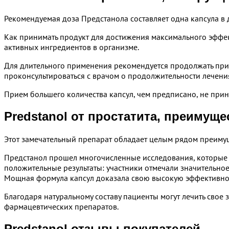
Рекомендуемая доза Предстанола составляет одна капсула в д
Как принимать продукт для достижения максимального эффек
активных ингредиентов в организме.
Для длительного применения рекомендуется продолжать прием
проконсультироваться с врачом о продолжительности лечени
Прием большего количества капсул, чем предписано, не при
Predstanol от простатита, преимуще
Этот замечательный препарат обладает целым рядом преимущ
Предстанол прошел многочисленные исследования, которые у
положительные результаты: участники отмечали значительное
Мощная формула капсул доказала свою высокую эффективност
Благодаря натуральному составу пациенты могут лечить сво
фармацевтических препаратов.
Predstanol отзывы покупателей