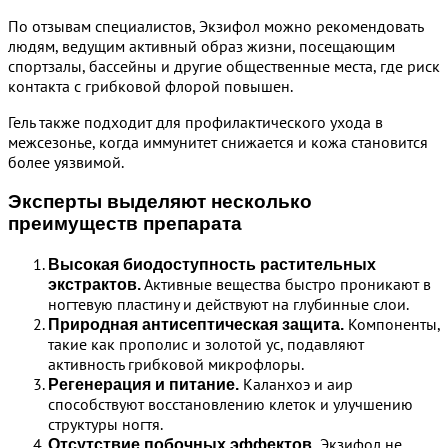
По отзывам специалистов, Экзифол можно рекомендовать
людям, ведущим активный образ жизни, посещающим
спортзалы, бассейны и другие общественные места, где риск
контакта с грибковой флорой повышен.
Гель также подходит для профилактического ухода в
межсезонье, когда иммунитет снижается и кожа становится
более уязвимой.
Эксперты выделяют несколько
преимуществ препарата
Высокая биодоступность растительных
Активные вещества быстро проникают в
экстрактов.
ногтевую пластину и действуют на глубинные слои.
Компоненты,
Природная антисептическая защита.
такие как прополис и золотой ус, подавляют
активность грибковой микрофлоры.
Каланхоэ и аир
Регенерация и питание.
способствуют восстановлению клеток и улучшению
структуры ногтя.
Экзифол не
Отсутствие побочных эффектов.