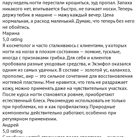
пару недель ногти перестали крошиться, зуд пропал. Запаха
никакого нет, впитывается быстро, не пачкает носки. Теперь
держу тюбик в машине — мажу каждый вечер. Цена
нормальная, а расход маленький. Думаю, что теперь без него
не обойтись.
Марина
5,0 rating
Я косметолог и часто сталкиваюсь с клиентами, у которых
ногти на ногах в плохом состоянии — ломкие, тусклые,
иногда с признаками грибка. Для себя и клиентов
пробовала разные уходовые средства, и Экзифол оказался
одним из самых удачных. В составе — золотой ус, каланхоэ,
прополис, аир — это сильное сочетание для восстановления
ногтевой пластины. Мне нравится, что гель не раздражает
кожу, можно применять даже на чувствительных участках.
После курса ногти становятся ровнее, приобретают
естественный блеск. Рекомендую использовать не только
при проблемах, но и как профилактику. Природные
компоненты действительно работают, особенно при
регулярном применении.
Андрей
5,0 rating
С грибком ногтей столкнулся после спортзала — видимо,