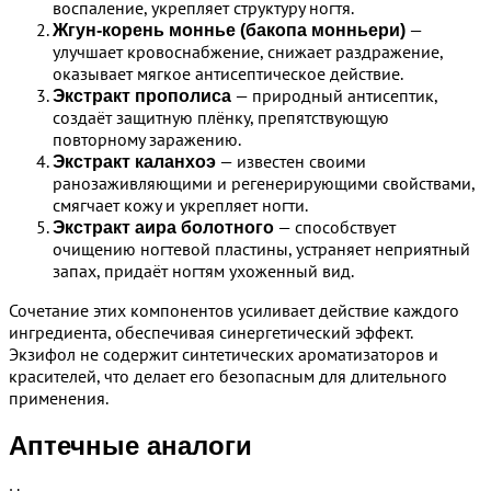
воспаление, укрепляет структуру ногтя.
—
Жгун-корень моннье (бакопа монньери)
улучшает кровоснабжение, снижает раздражение,
оказывает мягкое антисептическое действие.
— природный антисептик,
Экстракт прополиса
создаёт защитную плёнку, препятствующую
повторному заражению.
— известен своими
Экстракт каланхоэ
ранозаживляющими и регенерирующими свойствами,
смягчает кожу и укрепляет ногти.
— способствует
Экстракт аира болотного
очищению ногтевой пластины, устраняет неприятный
запах, придаёт ногтям ухоженный вид.
Сочетание этих компонентов усиливает действие каждого
ингредиента, обеспечивая синергетический эффект.
Экзифол не содержит синтетических ароматизаторов и
красителей, что делает его безопасным для длительного
применения.
Аптечные аналоги