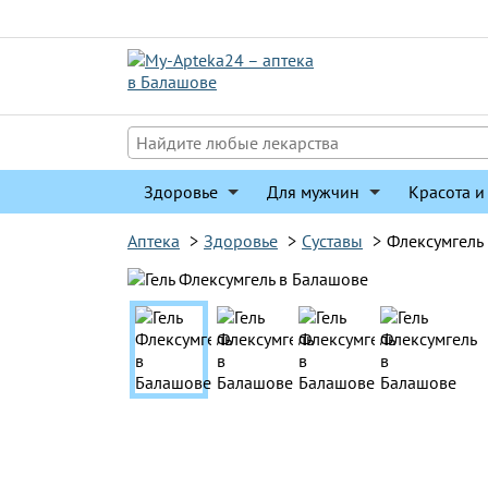
Перейти
к
содержимому
Здоровье
Для мужчин
Красота и
Аптека
>
Здоровье
>
Суставы
>
Флексумгель