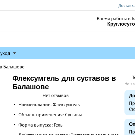
Доставк
Время работы в Б
Круглосут
 уход
 в Балашове
Флексумгель для суставов в
Т
Не яв
Балашове
Нет отзывов
До
Пр
Наименование: Флексумгель
Ст
Область применения: Суставы
Форма выпуска: Гель
Оп
Пр