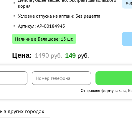
Действующее вещество: Экстракт дьявольского
ка
корня
Условие отпуска из аптеки: Без рецепта
Артикул: AP-00184945
Наличие в Балашове: 13 шт.
Цена:
1490 руб.
руб.
149
Отправляя форму заказа, В
ь в других городах