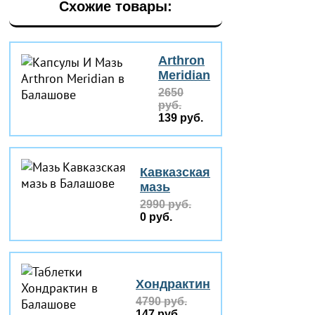
Схожие товары:
Arthron
Meridian
2650
руб.
139 руб.
Кавказская
мазь
2990 руб.
0 руб.
Хондрактин
4790 руб.
147 руб.