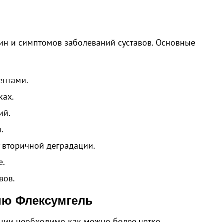
ин и симптомов заболеваний суставов. Основные
ентами.
ках.
ий.
.
 вторичной деградации.
е.
вов.
ию Флексумгель
ции необходимо как можно более четко.