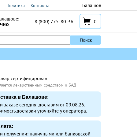
Балашов
а
Политика
Контакты
алашове:
8 (800) 775-80-36
0
очно
Поиск
овар сертифицирован
ляется лекарственным средством и БАД
ставка в Балашове:
и заказе сегодня, доставим от 09.08.26.
оимость доставки уточняйте у оператора.
лата:
и получении: наличными или банковской