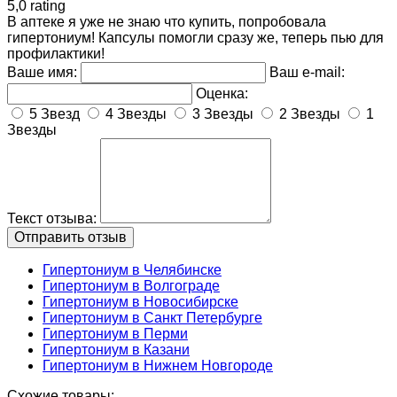
5,0 rating
В аптеке я уже не знаю что купить, попробовала
гипертониум! Капсулы помогли сразу же, теперь пью для
профилактики!
Ваше имя:
Ваш e-mail:
Оценка:
5 Звезд
4 Звезды
3 Звезды
2 Звезды
1
Звезды
Текст отзыва:
Гипертониум в Челябинске
Гипертониум в Волгограде
Гипертониум в Новосибирске
Гипертониум в Санкт Петербурге
Гипертониум в Перми
Гипертониум в Казани
Гипертониум в Нижнем Новгороде
Схожие товары: