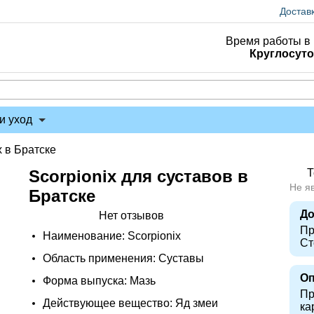
Достав
Время работы в 
Круглосут
и уход
x в Братске
Scorpionix для суставов в
Т
Не я
Братске
До
Нет отзывов
Пр
Наименование: Scorpionix
Ст
Область применения: Суставы
Оп
Форма выпуска: Мазь
Пр
Действующее вещество: Яд змеи
ка