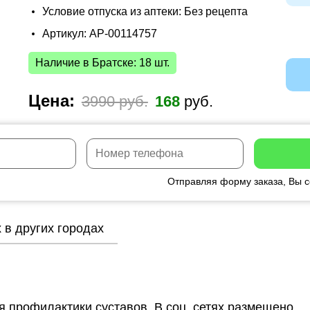
Условие отпуска из аптеки: Без рецепта
Артикул: AP-00114757
Наличие в Братске: 18 шт.
Цена:
3990 руб.
168
руб.
Отправляя форму заказа, Вы 
x в других городах
ля профилактики суставов. В соц. сетях размещено