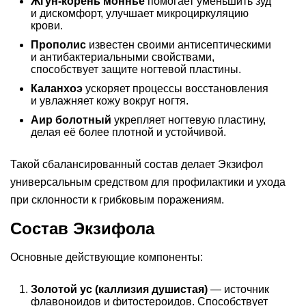
Жгун-корень моннье
помогает уменьшить зуд
и дискомфорт, улучшает микроциркуляцию
крови.
Прополис
известен своими антисептическими
и антибактериальными свойствами,
способствует защите ногтевой пластины.
Каланхоэ
ускоряет процессы восстановления
и увлажняет кожу вокруг ногтя.
Аир болотный
укрепляет ногтевую пластину,
делая её более плотной и устойчивой.
Такой сбалансированный состав делает Экзифол
универсальным средством для профилактики и ухода
при склонности к грибковым поражениям.
Состав Экзифола
Основные действующие компоненты:
Золотой ус (каллизия душистая)
— источник
флавоноидов и фитостероидов. Способствует