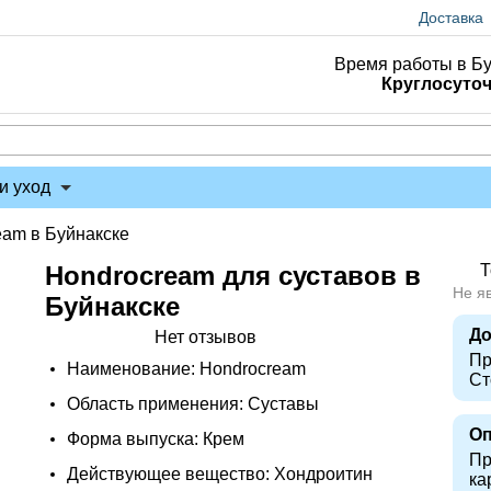
Доставка
Время работы в Бу
Круглосуто
и уход
eam в Буйнакске
Hondrocream для суставов в
Т
Не я
Буйнакске
До
Нет отзывов
Пр
Наименование: Hondrocream
Ст
Область применения: Суставы
Оп
Форма выпуска: Крем
Пр
Действующее вещество: Хондроитин
ка