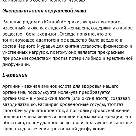
Экстракт корня перуанской маки
Растение родом из Южной Америки, экстракт которого,
известный также как андский женьшень, содержит активное
вещество - бета-экодизон. Отсюда понятно, что это
тонизирующее-адаптогенное вещество было введено в
состав Черного Муравья для снятия усталости, физических и
умственных нагрузок, поэтому оно является прекрасным
природным средством против потери либидо и эректильной
дисфункции.
L-аргинин
Аргинин - важная аминокислота для здоровья нашего
организма, поскольку эта молекула преобразуется
организмом в монооксид азота (или оксид азота), создавая
вазодилатацию. Расширяя кровеносные сосуды, этот газ
способен улучшать кровоток, а поскольку кровоснабжение
полового члена является основой нормальной эрекции, это
объясняет, почему данное вещество используется в качестве
средства для лечения эректильной дисфункции.