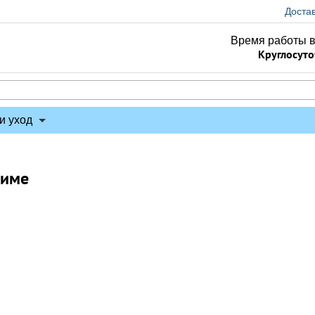
Доста
Время работы 
Круглосут
и уход
шиме