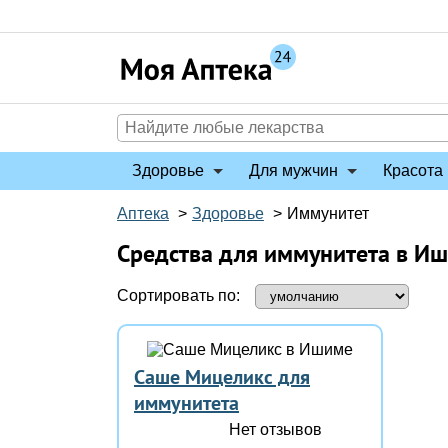
Перейти
к
содержимому
Здоровье
Для мужчин
Красота 
Аптека
>
Здоровье
>
Иммунитет
Средства для иммунитета в И
Сортировать по:
Саше Мицеликс для
иммунитета
Нет отзывов