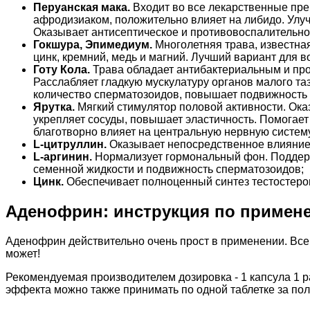
Перуанская мака.
Входит во все лекарственные пр
афродизиаком, положительно влияет на либидо. Улу
Оказывает антисептическое и противовоспалительно
Гокшура, Эпимедиум.
Многолетняя трава, известна
цинк, кремний, медь и магний. Лучший вариант для 
Готу Кола.
Трава обладает антибактериальным и пр
Расслабляет гладкую мускулатуру органов малого т
количество сперматозоидов, повышает подвижность
Ярутка.
Мягкий стимулятор половой активности. Ока
укрепляет сосуды, повышает эластичность. Помогае
благотворно влияет на центральную нервную систем
L-цитруллин.
Оказывает непосредственное влияние 
L-аргинин.
Нормализует гормональный фон. Поддерж
семенной жидкости и подвижность сперматозоидов;
Цинк.
Обеспечивает полноценный синтез тестостерон
Аденофрин: инструкция по примен
Аденофрин действительно очень прост в применении. Все, 
может!
Рекомендуемая производителем дозировка - 1 капсула 1 ра
эффекта можно также принимать по одной таблетке за полч