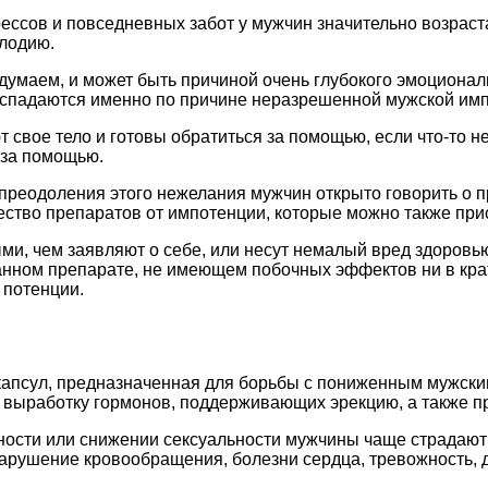
ессов и повседневных забот у мужчин значительно возраста
плодию.
 думаем, и может быть причиной очень глубокого эмоциона
 распадаются именно по причине неразрешенной мужской им
т свое тело и готовы обратиться за помощью, если что-то н
 за помощью.
преодоления этого нежелания мужчин открыто говорить о п
ество препаратов от импотенции, которые можно также при
и, чем заявляют о себе, или несут немалый вред здоровью
нном препарате, не имеющем побочных эффектов ни в крат
 потенции.
капсул, предназначенная для борьбы с пониженным мужски
 выработку гормонов, поддерживающих эрекцию, а также пр
ивности или снижении сексуальности мужчины чаще страдаю
нарушение кровообращения, болезни сердца, тревожность, 