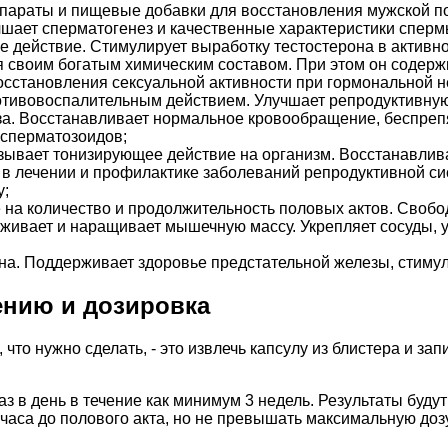
епараты и пищевые добавки для восстановления мужской 
чшает сперматогенез и качественные характеристики спер
е действие. Стимулирует выработку тестостерона в активн
я своим богатым химическим составом. При этом он содерж
восстановления сексуальной активности при гормональной н
отивовоспалительным действием. Улучшает репродуктивную
аза. Восстанавливает нормальное кровообращение, беспреп
 сперматозоидов;
зывает тонизирующее действие на организм. Восстанавлив
т в лечении и профилактике заболеваний репродуктивной с
у;
на количество и продолжительность половых актов. Свобод
ивает и наращивает мышечную массу. Укрепляет сосуды, у
а. Поддерживает здоровье предстательной железы, стимул
ению и дозировка
что нужно сделать, - это извлечь капсулу из блистера и за
з в день в течение как минимум 3 недель. Результаты буду
аса до полового акта, но не превышать максимальную дозу 