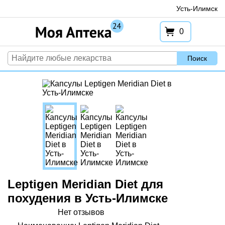
Перейти
Усть-Илимск
к
содержимому
0
Поиск
Leptigen Meridian Diеt для
похудения в Усть-Илимске
Нет отзывов