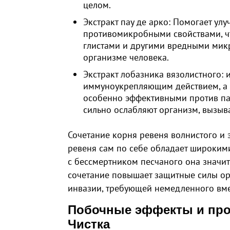
целом.
Экстракт пау де арко: Помогает ул
противомикробными свойствами, чт
глистами и другими вредными мик
организме человека.
Экстракт лобазника вязолистного:
иммуноукрепляющим действием, а 
особенно эффективными против пар
сильно ослабляют организм, вызыв
Сочетание корня ревеня волнистого и 
ревеня сам по себе обладает широким
с бессмертником песчаного она значит
сочетание повышает защитные силы орг
инвазии, требующей немедленного вме
Побочные эффекты и про
Чистка