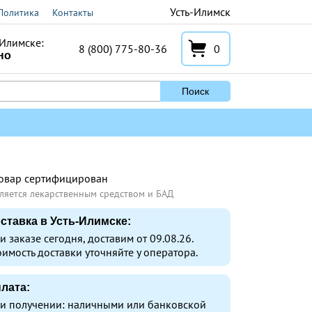
Усть-Илимск
Политика
Контакты
-Илимске:
8 (800) 775-80-36
0
но
Поиск
овар сертифицирован
ляется лекарственным средством и БАД
ставка в Усть-Илимске:
и заказе сегодня, доставим от 09.08.26.
оимость доставки уточняйте у оператора.
лата:
и получении: наличными или банковской