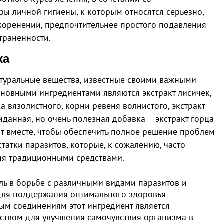
ы личной гигиены, к которым относятся серьезно,
скоренении, предпочтительнее простого подавления
траненности.
ка
атуральные вещества, известные своими важными
новными ингредиентами являются экстракт лисичек,
ка вязолистного, корни ревеня волнистого, экстракт
иданная, но очень полезная добавка – экстракт горца
ют вместе, чтобы обеспечить полное решение проблем
татки паразитов, которые, к сожалению, часто
ия традиционными средствами.
оль в борьбе с различными видами паразитов и
для поддержания оптимального здоровья
ым соединениям этот ингредиент является
твом для улучшения самочувствия организма в