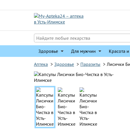
Перейти
к
содержимому
Здоровье
Для мужчин
Красота и
Аптека
>
Здоровье
>
Паразиты
>
Лисички Би