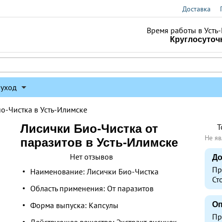
Доставка
Время работы в Усть
Круглосуточ
 уход
о-Чистка в Усть-Илимске
Лисички Био-Чистка от
Т
Не яв
паразитов в Усть-Илимске
Нет отзывов
До
Пр
Наименование: Лисички Био-Чистка
Ст
Область применения: От паразитов
Форма выпуска: Капсулы
Оп
Пр