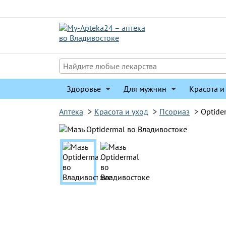
Перейти
к
содержимому
Здоровье
Для мужчин
Красота и
Аптека
>
Красота и уход
>
Псориаз
>
Optide