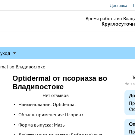
Доставка
Время работы во Влад
Круглосуточ
 уход
rmal во Владивостоке
Optidermal от псориаза во
Т
Не яв
Владивостоке
Нет отзывов
До
Пр
Наименование: Optidermal
Ст
Область применения: Псориаз
Форма выпуска: Мазь
Оп
Пр