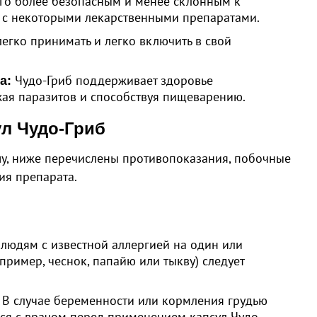
 его более безопасным и менее склонным к
с некоторыми лекарственными препаратами.
егко принимать и легко включить в свой
Чудо-Гриб поддерживает здоровье
а:
ая паразитов и способствуя пищеварению.
л Чудо-Гриб
шу, ниже перечислены противопоказания, побочные
ия препарата.
людям с известной аллергией на один или
пример, чеснок, папайю или тыкву) следует
 В случае беременности или кормления грудью
ся с врачом перед применением капсул Чудо-