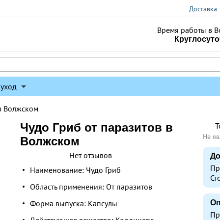
Доставка
Время работы в В
Круглосут
 уход
в Волжском
Чудо Гриб от паразитов в
Т
Не яв
Волжском
Нет отзывов
До
Пр
Наименование: Чудо Гриб
Ст
Область применения: От паразитов
Форма выпуска: Капсулы
Оп
Пр