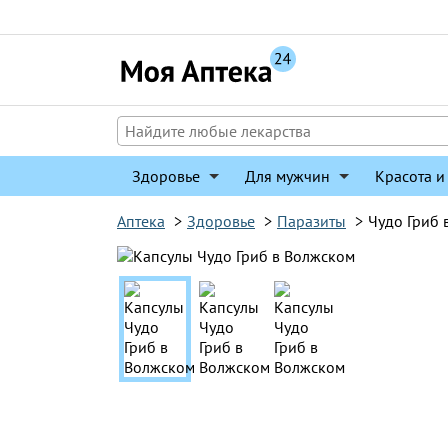
Перейти
к
содержимому
Здоровье
Для мужчин
Красота и
Аптека
>
Здоровье
>
Паразиты
>
Чудо Гриб 