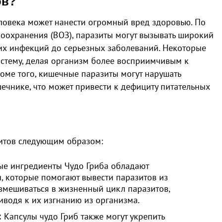
ов?
еловека может нанести огромный вред здоровью. По
охранения (ВОЗ), паразиты могут вызывать широкий
ких инфекций до серьезных заболеваний. Некоторые
истему, делая организм более восприимчивым к
оме того, кишечные паразиты могут нарушать
ечнике, что может привести к дефициту питательных
зитов следующим образом:
е ингредиенты Чудо Гриба обладают
 которые помогают вывести паразитов из
 вмешиваться в жизненный цикл паразитов,
иводя к их изгнанию из организма.
Капсулы чудо Гриб также могут укрепить
: