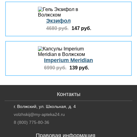
Экзифол
4680 руб.
147 руб.
Imperium Meridian
6990 руб.
139 руб.
Контакты
г. Волжский, ул. Школьная, д. 4
volzhskij@my-apteka24.ru
8 (800) 775-80-36
Правовая информация