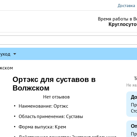
Доставка
Время работы в В
Круглосут
 уход
лжском
Ортэкс для суставов в
Т
Не яв
Волжском
Нет отзывов
До
Пр
Наименование: Ортэкс
Ст
Область применения: Суставы
Форма выпуска: Крем
Оп
Пр