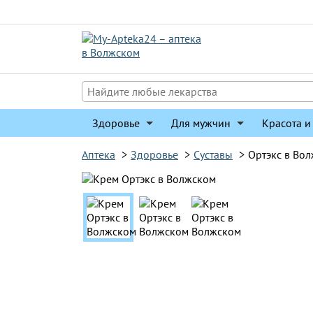
Перейти
к
содержимому
Здоровье
Для мужчин
Красота и
Аптека
>
Здоровье
>
Суставы
>
Ортэкс в Во