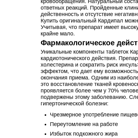
кровообращения. Натуральный соста
ответных реакций. Пройденные клин
действенность и отсутствие негатив
Купить оригинальный Кардипал можн
Учитывая, что препарат имеет высок
крайне мало.
Фармакологическое дейс
Уникальные компоненты таблеток Ка
кардиотонического действия. Препар
холестерина и сократить риск инсул
эффектом, что дает ему возможност
окончания приема. Одним из наибол
это восстановление тканей кровенос
проявляется более чем у 70% челове
подвержены этому заболеванию. Сле
гипертонической болезни:
Чрезмерное употребление пищев
Переутомление на работе
Избыток подкожного жира