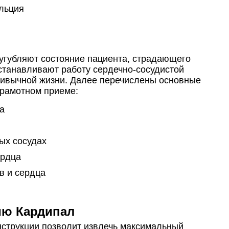
альция
губляют состояние пациента, страдающего
станавливают работу сердечно-сосудистой
ривычной жизни. Далее перечислены основные
грамотном приеме:
а
ых сосудах
ердца
в и сердца
ию Кардипал
струкции позволит извлечь максимальный