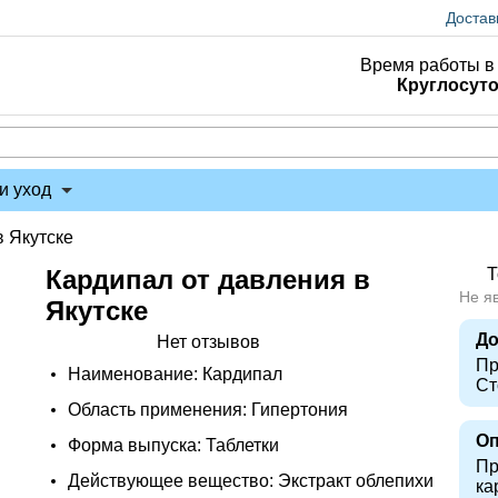
Достав
Время работы в 
Круглосут
и уход
в Якутске
Кардипал от давления в
Т
Не я
Якутске
До
Нет отзывов
Пр
Наименование: Кардипал
Ст
Область применения: Гипертония
Оп
Форма выпуска: Таблетки
Пр
Действующее вещество: Экстракт облепихи
ка