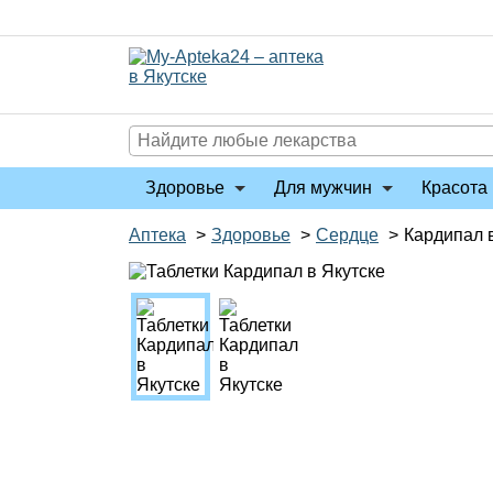
Перейти
к
содержимому
Здоровье
Для мужчин
Красота 
Аптека
>
Здоровье
>
Сердце
>
Кардипал 