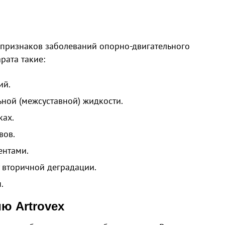
 признаков заболеваний опорно-двигательного
рата такие:
ий.
ьной (межсуставной) жидкости.
ках.
вов.
ентами.
 вторичной деградации.
.
ю Artrovex