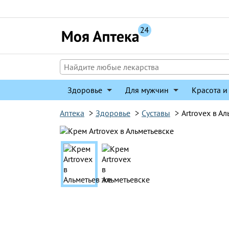
Перейти
к
содержимому
Здоровье
Для мужчин
Красота и
Аптека
>
Здоровье
>
Суставы
>
Artrovex в А