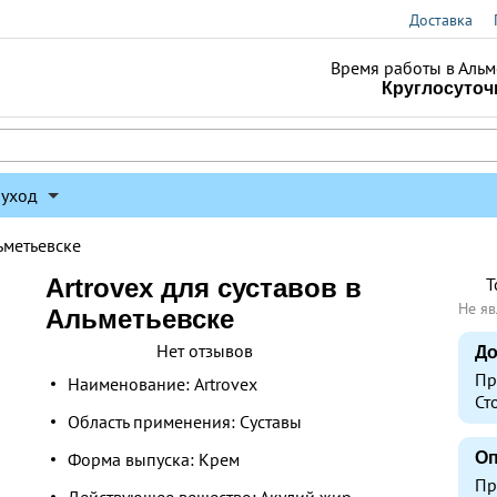
Доставка
Время работы в Альм
Круглосуточ
 уход
льметьевске
Artrovex для суставов в
Т
Не яв
Альметьевске
Нет отзывов
До
Пр
Наименование: Artrovex
Ст
Область применения: Суставы
Форма выпуска: Крем
Оп
Пр