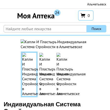
Перейти
Альметьевск
к
содержимому
0
Поиск
Индивидуальная Система