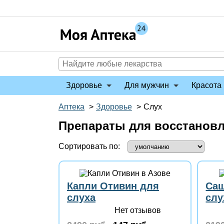
Перейти
к
содержимому
Здоровье
Для мужчин
Красота 
Аптека
>
Здоровье
>
Слух
Препараты для восстановл
Сортировать по:
Капли Отивин для
Саш
слуха
слу
Нет отзывов