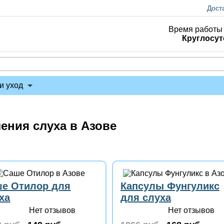
Дост
Время работы 
Круглосут
и уход
ения слуха в Азове
е Отилор для
Капсулы Фунгуликс
ха
для слуха
Нет отзывов
Нет отзывов