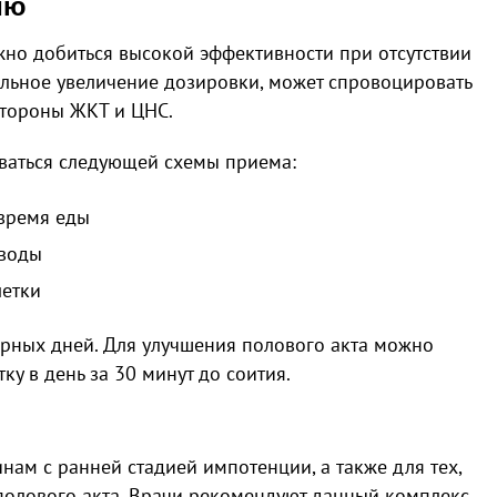
ию
жно добиться высокой эффективности при отсутствии
льное увеличение дозировки, может спровоцировать
стороны ЖКТ и ЦНС.
ваться следующей схемы приема:
 время еды
 воды
летки
арных дней. Для улучшения полового акта можно
у в день за 30 минут до соития.
нам с ранней стадией импотенции, а также для тех,
 полового акта. Врачи рекомендуют данный комплекс