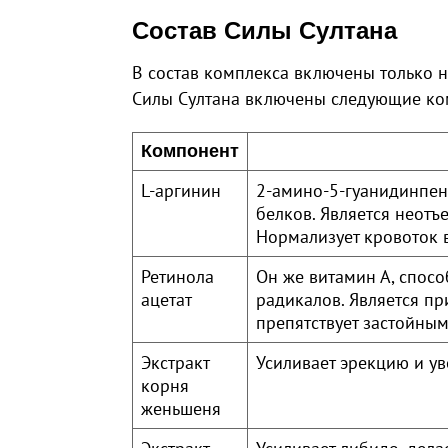
Состав Силы Султана
В состав комплекса включены только н
Силы Султана включены следующие ко
Компонент
L-аргинин
2-амино-5-гуанидинпент
белков. Является неот
Нормализует кровоток в
Ретинола
Он же витамин А, спос
ацетат
радикалов. Является п
препятствует застойным
Экстракт
Усиливает эрекцию и ув
корня
женьшеня