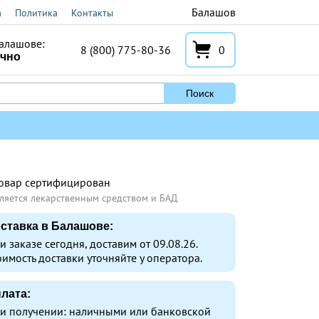
Балашов
а
Политика
Контакты
алашове:
8 (800) 775-80-36
0
очно
Поиск
овар сертифицирован
ляется лекарственным средством и БАД
ставка в Балашове:
и заказе сегодня, доставим от 09.08.26.
оимость доставки уточняйте у оператора.
лата:
и получении: наличными или банковской