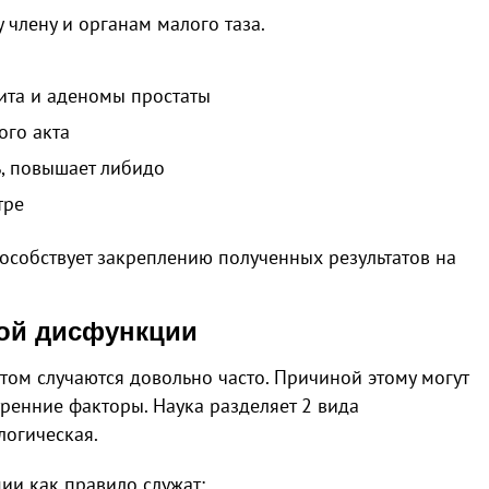
 члену и органам малого таза.
ита и аденомы простаты
ого акта
, повышает либидо
тре
особствует закреплению полученных результатов на
ой дисфункции
том случаются довольно часто. Причиной этому могут
тренние факторы. Наука разделяет 2 вида
логическая.
и как правило служат: