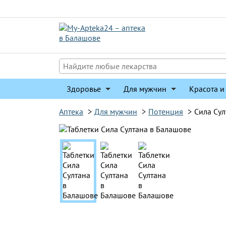
Перейти
к
содержимому
Здоровье
Для мужчин
Красота и
Аптека
>
Для мужчин
>
Потенция
>
Сила Сул