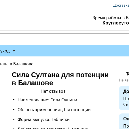
Доставк
Время работы в Б
Круглосут
 уход
тана в Балашове
Сила Султана для потенции
Т
Не яв
в Балашове
Нет отзывов
До
Пр
Наименование: Сила Султана
Ст
Область применения: Для потенции
Форма выпуска: Таблетки
Оп
Пр