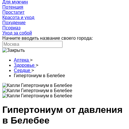
Для мужчин
Потенция
Простатит
Красота и уход
Похудение
Псориаз
Уход за собой
Начните вводить название своего города:
Аптека
>
Здоровье
>
Сердце
>
Гипертониум в Белебее
Гипертониум от давления
в Белебее