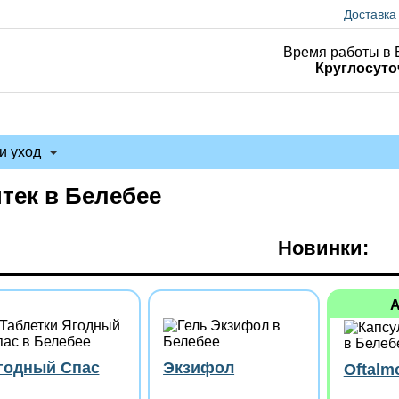
Доставка
Время работы в 
Круглосуто
и уход
птек в Белебее
Новинки:
годный Спас
Экзифол
Oftalm