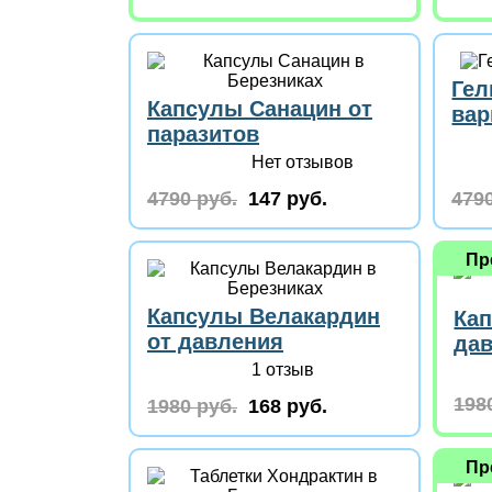
Гел
Капсулы Санацин от
вар
паразитов
Нет отзывов
4790 руб.
147 руб.
4790
Пр
Капсулы Велакардин
Кап
от давления
да
1 отзыв
198
1980 руб.
168 руб.
Пр