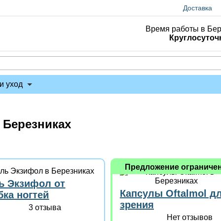
Доставка
Время работы в Бер
Круглосуточ
и уход
 Березниках
Предложение ограниче
ь Экзифол от
Капсулы Oftalmol д
бка ногтей
зрения
3 отзыва
Нет отзывов