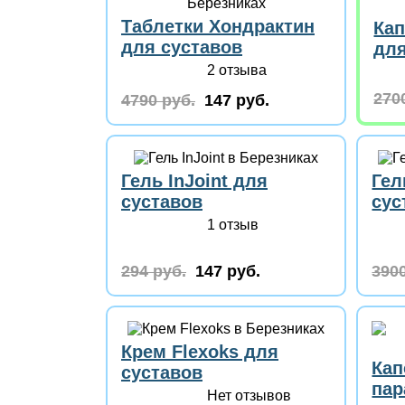
Таблетки Хондрактин
Ка
для суставов
для
2 отзыва
270
4790 руб.
147 руб.
Гель InJoint для
Гел
суставов
сус
1 отзыв
294 руб.
147 руб.
3900
Крем Flexoks для
Кап
суставов
пар
Нет отзывов