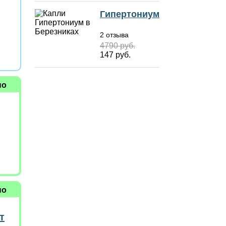
Гипертониум
2 отзыва
4790 руб.
147 руб.
но
но
т