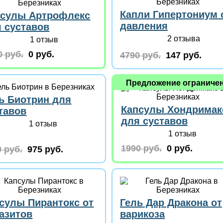
Капли Гипертониум 
псулы Артрофлекс
давления
 суставов
2 отзыва
1 отзыв
0 руб.
0 руб.
4790 руб.
147 руб.
Предложение ограниче
ь Биотрин для
Капсулы Хондримак
тавов
для суставов
1 отзыв
1 отзыв
1990 руб.
0 руб.
 руб.
975 руб.
сулы Пирантокс от
Гель Дар Дракона от
азитов
варикоза