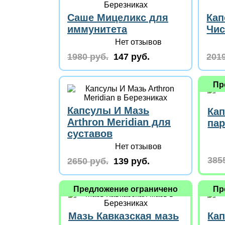
Саше Мицеликс для
Кап
иммунитета
Чис
Нет отзывов
1980 руб.
147 руб.
2019
Пр
Капсулы И Мазь
Кап
Arthron Meridian для
пар
суставов
Нет отзывов
385
2650 руб.
139 руб.
Предложение ограничено
Пр
Мазь Кавказская мазь
Ка