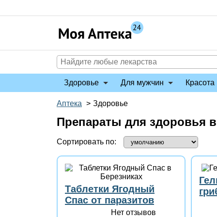
Перейти
к
содержимому
Здоровье
Для мужчин
Красота 
Аптека
>
Здоровье
Препараты для здоровья в
Сортировать по:
Гел
Таблетки Ягодный
гри
Спас от паразитов
Нет отзывов