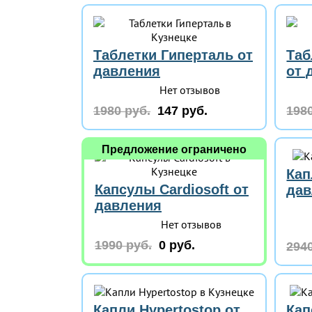
Таблетки Гиперталь от
Таб
давления
от 
Нет отзывов
1980 руб.
147 руб.
1980
Предложение ограничено
Кап
Капсулы Cardiosoft от
дав
давления
Нет отзывов
1990 руб.
0 руб.
2940
Капли Hypertostop от
Кап