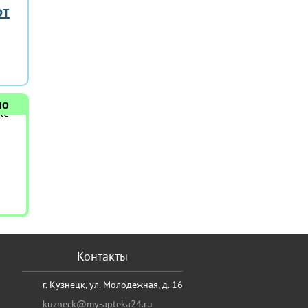
от
но
Контакты
г. Кузнецк, ул. Молодежная, д. 16
kuzneck@my-apteka24.ru