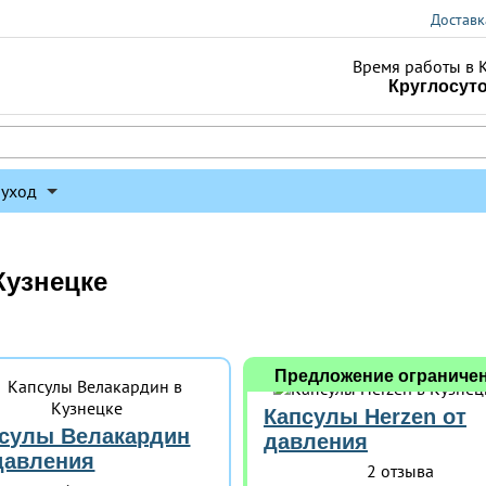
Доставк
Время работы в 
Круглосут
 уход
Кузнецке
Предложение ограниче
Капсулы Herzen от
сулы Велакардин
давления
давления
2 отзыва