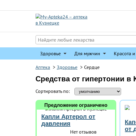
Перейти
к
содержимому
Здоровье
Для мужчин
Красота и
Аптека
>
Здоровье
>
Сердце
Средства от гипертонии в 
Сортировать по:
Предложение ограничено
Капли Артерол от
Кап
давления
от 
Нет отзывов