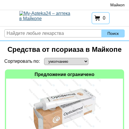
Перейти
Майкоп
к
содержимому
0
Поиск
Средства от псориаза в Майкопе
Сортировать по:
Предложение ограничено