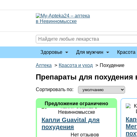
Перейти
к
содержимому
Здоровье
Для мужчин
Красота 
Аптека
>
Красота и уход
>
Похудение
Препараты для похудения
Сортировать по:
Предложение ограничено
Кап
Капли Guavital для
Mer
похудения
пох
Нет отзывов