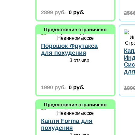
2899 руб.
0 руб.
2566
Предложение ограничено
Порошок Фрутакса
Кап
для похудения
Инд
3 отзыва
Сис
для
1990 руб.
0 руб.
1890
Предложение ограничено
Капли Forma для
похудения