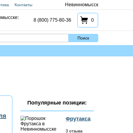
Невинномысск
тика
Контакты
омысске:
8 (800) 775-80-36
0
Поиск
Популярные позиции:
ля
Фрутакса
3 отзыва