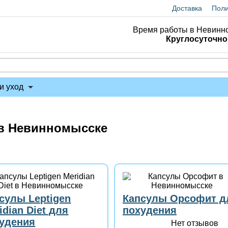
Доставка
Поли
Время работы в Невинн
Круглосуточно
и уход
 в Невинномысске
сулы Leptigen
Капсулы Орсофит д
idian Diеt для
похудения
удения
Нет отзывов