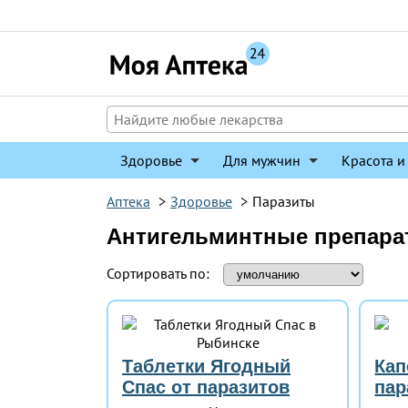
Перейти
к
содержимому
Здоровье
Для мужчин
Красота и
Аптека
>
Здоровье
>
Паразиты
Антигельминтные препара
Сортировать по:
Таблетки Ягодный
Кап
Спас от паразитов
пар