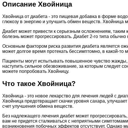
Описание Хвойница
Хвойница от диабета - это пищевая добавка в форме вод
глюкозу в энергию и улучшить обмен веществ. Хвойница мо
Диабет может привести к серьезным осложнениям, таким к
болезнь может прогрессировать. Диабет 2-го типа обычно н
Основным фактором риска развития диабета является ожи
может долгое время протекать бессимптомно, в какой-то 
Пациенты могут испытывать повышенное чувство жажды, с
наступить сильное обезвоживание, за которым следует со
можете попробовать Хвойницу.
Что такое Хвойница?
Хвойница - это новое лекарство для лечения людей с диаг
Хвойница предотвращает скачки уровня сахара, улучшает 
счет улучшения обмена веществ.
Без надлежащего лечения диабет может прогрессировать, с
вам не придется сталкиваться с неприятными симптомами
возникновения побочных эффектов отсутствует. Однако м