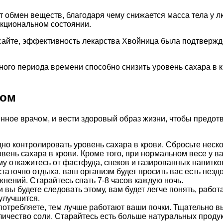
ет обмен веществ, благодаря чему снижается масса тела у
нкциональном состоянии.
айте, эффективность лекарства Хвойница была подтвержде
ьного периода времени способно снизить уровень сахара в 
том
нное врачом, и вести здоровый образ жизни, чтобы предотв
удно контролировать уровень сахара в крови. Сбросьте нес
вень сахара в крови. Кроме того, при нормальном весе у в
му откажитесь от фастфуда, снеков и газированных напитко
остаточно отдыха, ваш организм будет просить вас есть не
нений. Старайтесь спать 7-8 часов каждую ночь.
вы будете следовать этому, вам будет легче понять, работа
улучшится.
потребляете, тем лучше работают ваши почки. Тщательно вы
ичество соли. Старайтесь есть больше натуральных проду