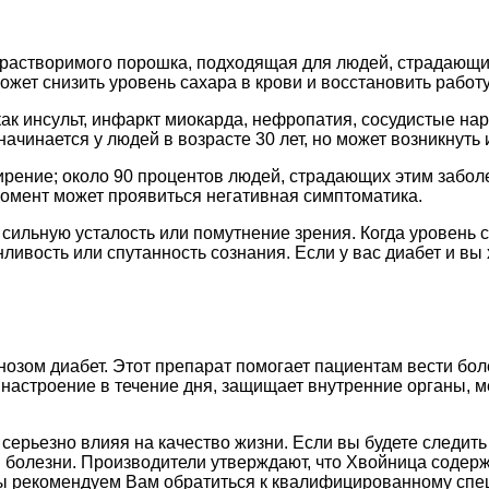
орастворимого порошка, подходящая для людей, страдающи
жет снизить уровень сахара в крови и восстановить работу
ак инсульт, инфаркт миокарда, нефропатия, сосудистые нар
ачинается у людей в возрасте 30 лет, но может возникнуть 
рение; около 90 процентов людей, страдающих этим заболе
момент может проявиться негативная симптоматика.
ильную усталость или помутнение зрения. Когда уровень с
нливость или спутанность сознания. Если у вас диабет и в
нозом диабет. Этот препарат помогает пациентам вести бол
настроение в течение дня, защищает внутренние органы, ме
ерьезно влияя на качество жизни. Если вы будете следить 
 болезни. Производители утверждают, что Хвойница содерж
ы рекомендуем Вам обратиться к квалифицированному специ