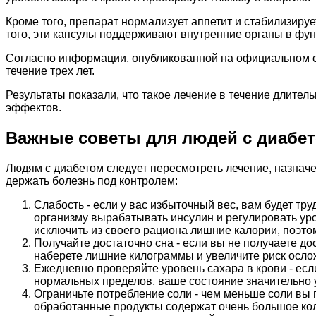
Кроме того, препарат нормализует аппетит и стабилизиру
того, эти капсулы поддерживают внутренние органы в фу
Согласно информации, опубликованной на официальном с
течение трех лет.
Результаты показали, что такое лечение в течение длител
эффектов.
Важные советы для людей с диабе
Людям с диабетом следует пересмотреть лечение, назначе
держать болезнь под контролем:
Слабость - если у вас избыточный вес, вам будет тр
организму вырабатывать инсулин и регулировать уро
исключить из своего рациона лишние калории, поэто
Получайте достаточно сна - если вы не получаете д
наберете лишние килограммы и увеличите риск ослож
Ежедневно проверяйте уровень сахара в крови - если 
нормальных пределов, ваше состояние значительно 
Ограничьте потребление соли - чем меньше соли вы 
обработанные продукты содержат очень большое кол