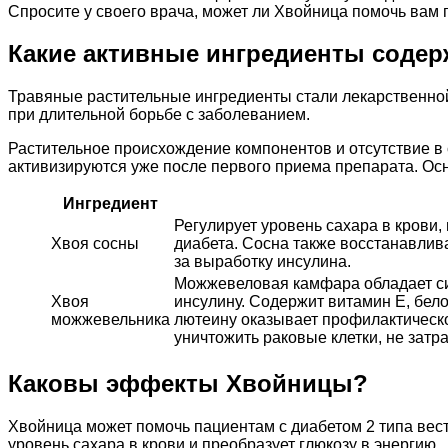
Спросите у своего врача, может ли Хвойница помочь вам п
Какие активные ингредиенты содер
Травяные растительные ингредиенты стали лекарственно
при длительной борьбе с заболеванием.
Растительное происхождение компонентов и отсутствие в 
активизируются уже после первого приема препарата. Ос
Ингредиент
Регулирует уровень сахара в крови
Хвоя сосны
диабета. Сосна также восстанавлив
за выработку инсулина.
Можжевеловая камфара обладает сил
Хвоя
инсулину. Содержит витамин Е, бело
можжевельника
лютеину оказывает профилактическо
уничтожить раковые клетки, не затр
Каковы эффекты Хвойницы?
Хвойница может помочь пациентам с диабетом 2 типа вес
уровень сахара в крови и преобразует глюкозу в энергию.