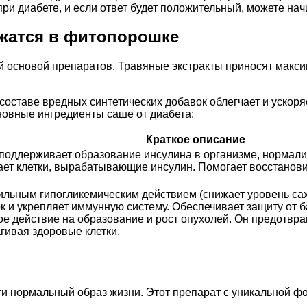
ри диабете, и если ответ будет положительный, можете нач
жатся в фитопорошке
й основой препаратов. Травяные экстракты приносят макс
составе вредных синтетических добавок облегчает и ускор
новные ингредиенты саше от диабета:
Краткое описание
, поддерживает образование инсулина в организме, нормал
ает клетки, вырабатывающие инсулин. Помогает восстанови
ьным гипогликемическим действием (снижает уровень саха
к и укрепляет иммунную систему. Обеспечивает защиту от б
е действие на образование и рост опухолей. Он предотвра
агивая здоровые клетки.
ти нормальный образ жизни. Этот препарат с уникальной ф