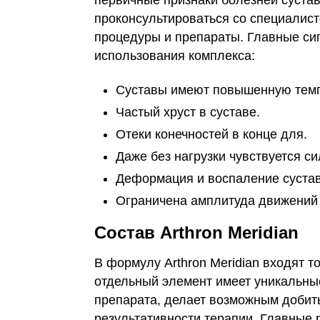
первичные признаки болезней сустав
проконсультироваться со специалис
процедуры и препараты. Главные си
использования комплекса:
Суставы имеют повышенную темп
Частый хруст в суставе.
Отеки конечностей в конце для.
Даже без нагрузки чувствуется си
Деформация и воспаление сустав
Ограничена амплитуда движений 
Состав Arthron Meridian
В формулу Arthron Meridian входят 
отдельный элемент имеет уникальны
препарата, делает возможным добит
результативности терапии. Главные 