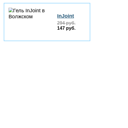
InJoint
294 руб.
147 руб.