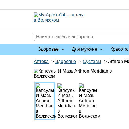
Перейти
к
содержимому
Здоровье
Для мужчин
Красота 
Аптека
>
Здоровье
>
Суставы
>
Arthron M