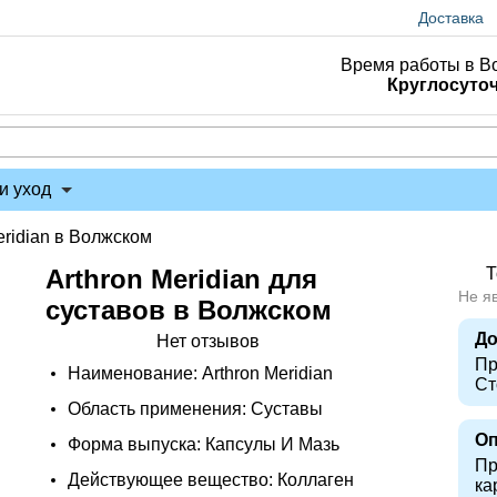
Доставка
Время работы в В
Круглосуто
и уход
eridian в Волжском
Arthron Meridian для
Т
Не я
суставов в Волжском
До
Нет отзывов
Пр
Наименование: Arthron Meridian
Ст
Область применения: Суставы
Оп
Форма выпуска: Капсулы И Мазь
Пр
Действующее вещество: Коллаген
ка